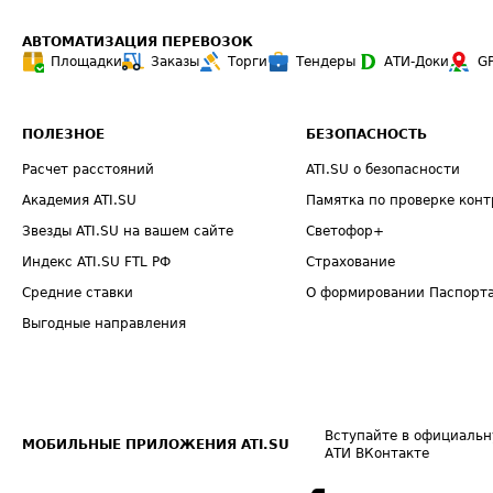
АВТОМАТИЗАЦИЯ ПЕРЕВОЗОК
Площадки
Заказы
Торги
Тендеры
АТИ-Доки
G
ПОЛЕЗНОЕ
БЕЗОПАСНОСТЬ
Расчет расстояний
ATI.SU о безопасности
Академия ATI.SU
Памятка по проверке конт
Звезды ATI.SU на вашем сайте
Светофор+
Индекс ATI.SU FTL РФ
Страхование
Средние ставки
О формировании Паспорт
Выгодные направления
Вступайте в официальн
МОБИЛЬНЫЕ ПРИЛОЖЕНИЯ ATI.SU
АТИ ВКонтакте