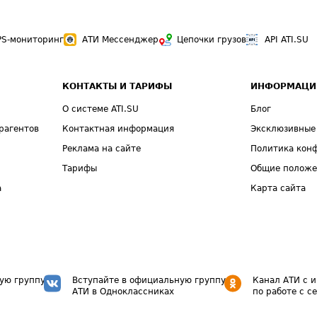
PS-мониторинг
АТИ Мессенджер
Цепочки грузов
API ATI.SU
КОНТАКТЫ И ТАРИФЫ
ИНФОРМАЦИ
О системе ATI.SU
Блог
рагентов
Контактная информация
Эксклюзивные
Реклама на сайте
Политика кон
Тарифы
Общие полож
а
Карта сайта
ую группу
Вступайте в официальную группу
Канал АТИ с 
АТИ в Одноклассниках
по работе с с