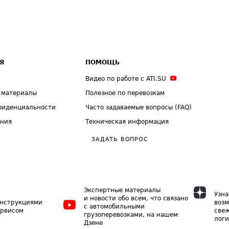
Я
ПОМОЩЬ
Видео по работе с ATI.SU
 материалы
Полезное по перевозкам
фиденциальности
Часто задаваемые вопросы (FAQ)
ения
Техническая информация
ЗАДАТЬ ВОПРОС
Экспертные материалы
Узна
и новости обо всем, что связано
инструкциями
возм
с автомобильными
ервисом
свеж
грузоперевозками, на нашем
логи
Дзене