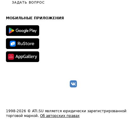
Полезное по перевозкам
Общие положения
ЗАДАТЬ ВОПРОС
Часто задаваемые вопросы (FAQ)
Карта сайта
Техническая информация
МОБИЛЬНЫЕ ПРИЛОЖЕНИЯ
1998-2026
© ATI.SU является юридически зарегистрированной
торговой маркой.
Об авторских правах