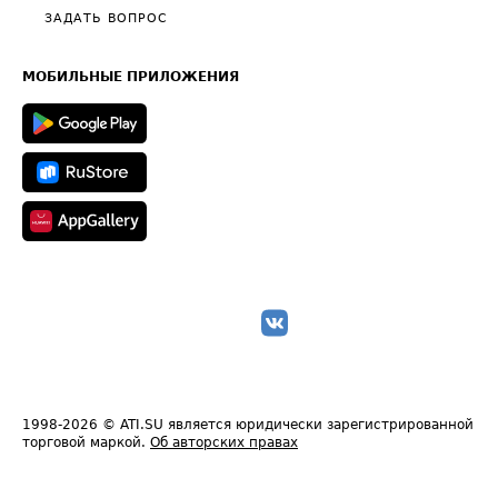
Полезное по перевозкам
Общие положения
ЗАДАТЬ ВОПРОС
Часто задаваемые вопросы (FAQ)
Карта сайта
Техническая информация
МОБИЛЬНЫЕ ПРИЛОЖЕНИЯ
1998-2026
© ATI.SU является юридически зарегистрированной
торговой маркой.
Об авторских правах