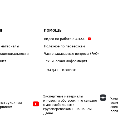
Я
ПОМОЩЬ
Видео по работе с ATI.SU
 материалы
Полезное по перевозкам
фиденциальности
Часто задаваемые вопросы (FAQ)
ения
Техническая информация
ЗАДАТЬ ВОПРОС
Экспертные материалы
Узна
и новости обо всем, что связано
инструкциями
возм
с автомобильными
ервисом
свеж
грузоперевозками, на нашем
логи
Дзене