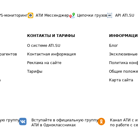
PS-мониторинг
АТИ Мессенджер
Цепочки грузов
API ATI.SU
КОНТАКТЫ И ТАРИФЫ
ИНФОРМАЦИ
О системе ATI.SU
Блог
рагентов
Контактная информация
Эксклюзивные
Реклама на сайте
Политика кон
Тарифы
Общие полож
а
Карта сайта
ую группу
Вступайте в официальную группу
Канал АТИ с 
АТИ в Одноклассниках
по работе с с