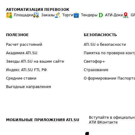
АВТОМАТИЗАЦИЯ ПЕРЕВОЗОК
Площадки
Заказы
Торги
Тендеры
АТИ-Доки
G
ПОЛЕЗНОЕ
БЕЗОПАСНОСТЬ
Расчет расстояний
ATI.SU о безопасности
Академия ATI.SU
Памятка по проверке конт
Звезды ATI.SU на вашем сайте
Светофор+
Индекс ATI.SU FTL РФ
Страхование
Средние ставки
О формировании Паспорт
Выгодные направления
Вступайте в официальн
МОБИЛЬНЫЕ ПРИЛОЖЕНИЯ ATI.SU
АТИ ВКонтакте