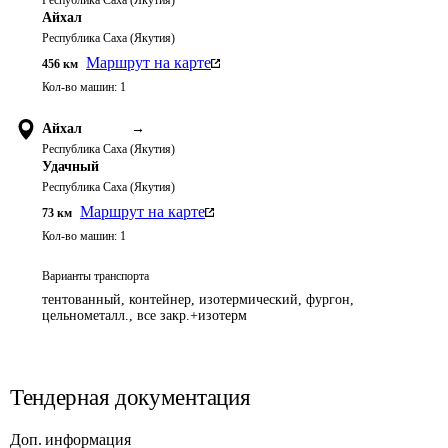
Республика Саха (Якутия)
Айхал
Республика Саха (Якутия)
Маршрут на карте
456
км
Кол-во машин:
1
Айхал
→
Республика Саха (Якутия)
Удачный
Республика Саха (Якутия)
Маршрут на карте
73
км
Кол-во машин:
1
Варианты транспорта
тентованный, контейнер, изотермический, фургон,
цельнометалл., все закр.+изотерм
Тендерная документация
Доп. информация