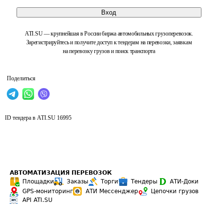
Вход
ATI.SU — крупнейшая в России биржа автомобильных грузоперевозок.
Зарегистрируйтесь и получите доступ к тендерам на перевозки, заявкам
на перевозку грузов и поиск транспорта
Поделиться
ID тендера в ATI.SU
16995
АВТОМАТИЗАЦИЯ ПЕРЕВОЗОК
Площадки
Заказы
Торги
Тендеры
АТИ-Доки
GPS-мониторинг
АТИ Мессенджер
Цепочки грузов
API ATI.SU