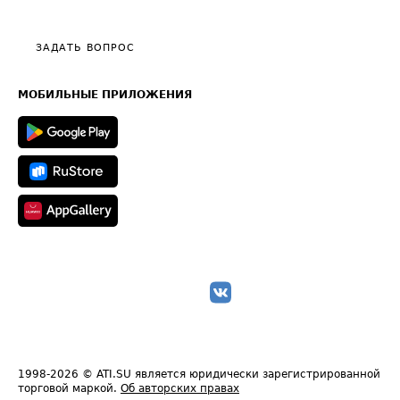
Тарифы
Видео по работе с ATI.SU
Политика конфиденциальности
Полезное по перевозкам
Общие положения
ЗАДАТЬ ВОПРОС
Часто задаваемые вопросы (FAQ)
Карта сайта
Техническая информация
МОБИЛЬНЫЕ ПРИЛОЖЕНИЯ
1998-2026
© ATI.SU является юридически зарегистрированной
торговой маркой.
Об авторских правах