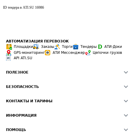
ID тендера в ATI.SU
16986
АВТОМАТИЗАЦИЯ ПЕРЕВОЗОК
Площадки
Заказы
Торги
Тендеры
АТИ-Доки
GPS-мониторинг
АТИ Мессенджер
Цепочки грузов
API ATI.SU
ПОЛЕЗНОЕ
Расчет расстояний
БЕЗОПАСНОСТЬ
Академия ATI.SU
ATI.SU о безопасности
Звезды ATI.SU на вашем сайте
КОНТАКТЫ И ТАРИФЫ
Памятка по проверке контрагентов
Индекс ATI.SU FTL РФ
О системе ATI.SU
Светофор+
Средние ставки
ИНФОРМАЦИЯ
Контактная информация
Страхование
Выгодные направления
Блог
Реклама на сайте
О формировании Паспорта
ПОМОЩЬ
Эксклюзивные материалы