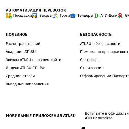
АВТОМАТИЗАЦИЯ ПЕРЕВОЗОК
Площадки
Заказы
Торги
Тендеры
АТИ-Доки
G
ПОЛЕЗНОЕ
БЕЗОПАСНОСТЬ
Расчет расстояний
ATI.SU о безопасности
Академия ATI.SU
Памятка по проверке конт
Звезды ATI.SU на вашем сайте
Светофор+
Индекс ATI.SU FTL РФ
Страхование
Средние ставки
О формировании Паспорт
Выгодные направления
Вступайте в официальн
МОБИЛЬНЫЕ ПРИЛОЖЕНИЯ ATI.SU
АТИ ВКонтакте