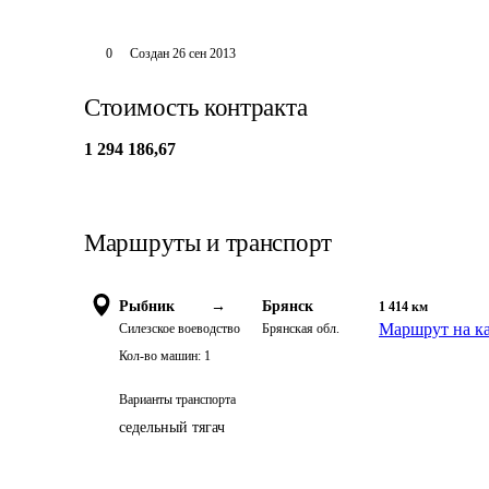
0
Создан
26 сен 2013
Стоимость контракта
1 294 186,67
Маршруты и транспорт
Рыбник
→
Брянск
1 414
км
Маршрут на к
Силезское воеводство
Брянская обл.
Кол-во машин:
1
Варианты транспорта
седельный тягач