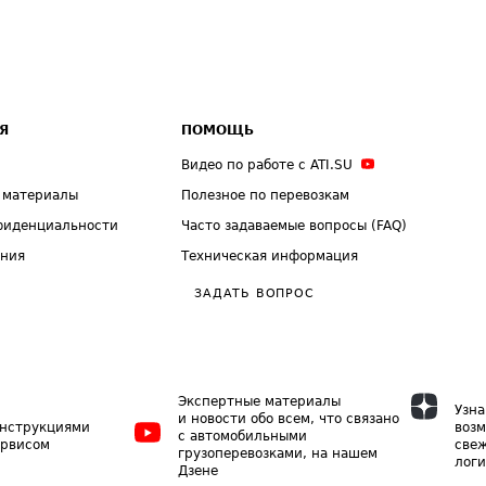
Я
ПОМОЩЬ
Видео по работе с ATI.SU
 материалы
Полезное по перевозкам
фиденциальности
Часто задаваемые вопросы (FAQ)
ения
Техническая информация
ЗАДАТЬ ВОПРОС
Экспертные материалы
Узна
и новости обо всем, что связано
инструкциями
возм
с автомобильными
ервисом
свеж
грузоперевозками, на нашем
логи
Дзене