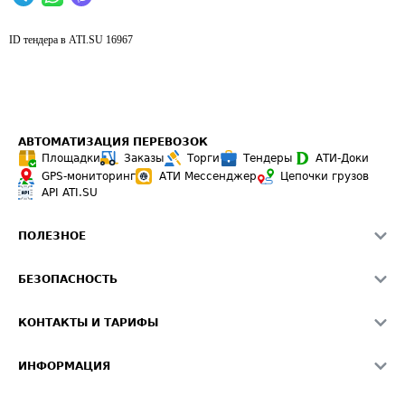
ID тендера в ATI.SU
16967
АВТОМАТИЗАЦИЯ ПЕРЕВОЗОК
Площадки
Заказы
Торги
Тендеры
АТИ-Доки
GPS-мониторинг
АТИ Мессенджер
Цепочки грузов
API ATI.SU
ПОЛЕЗНОЕ
Расчет расстояний
БЕЗОПАСНОСТЬ
Академия ATI.SU
ATI.SU о безопасности
Звезды ATI.SU на вашем сайте
КОНТАКТЫ И ТАРИФЫ
Памятка по проверке контрагентов
Индекс ATI.SU FTL РФ
О системе ATI.SU
Светофор+
Средние ставки
ИНФОРМАЦИЯ
Контактная информация
Страхование
Выгодные направления
Блог
Реклама на сайте