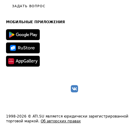
Полезное по перевозкам
Общие положения
ЗАДАТЬ ВОПРОС
Часто задаваемые вопросы (FAQ)
Карта сайта
Техническая информация
МОБИЛЬНЫЕ ПРИЛОЖЕНИЯ
1998-2026
© ATI.SU является юридически зарегистрированной
торговой маркой.
Об авторских правах