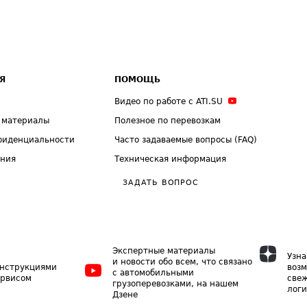
Я
ПОМОЩЬ
Видео по работе с ATI.SU
 материалы
Полезное по перевозкам
фиденциальности
Часто задаваемые вопросы (FAQ)
ения
Техническая информация
ЗАДАТЬ ВОПРОС
Экспертные материалы
Узна
и новости обо всем, что связано
инструкциями
возм
с автомобильными
ервисом
свеж
грузоперевозками, на нашем
логи
Дзене