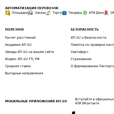
АВТОМАТИЗАЦИЯ ПЕРЕВОЗОК
Площадки
Заказы
Торги
Тендеры
АТИ-Доки
G
ПОЛЕЗНОЕ
БЕЗОПАСНОСТЬ
Расчет расстояний
ATI.SU о безопасности
Академия ATI.SU
Памятка по проверке конт
Звезды ATI.SU на вашем сайте
Светофор+
Индекс ATI.SU FTL РФ
Страхование
Средние ставки
О формировании Паспорт
Выгодные направления
Вступайте в официальн
МОБИЛЬНЫЕ ПРИЛОЖЕНИЯ ATI.SU
АТИ ВКонтакте