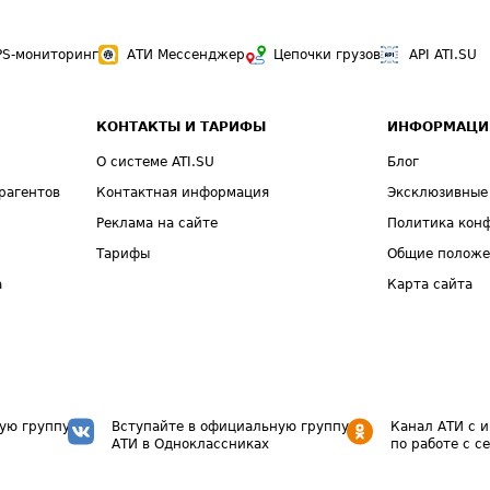
PS-мониторинг
АТИ Мессенджер
Цепочки грузов
API ATI.SU
КОНТАКТЫ И ТАРИФЫ
ИНФОРМАЦИ
О системе ATI.SU
Блог
рагентов
Контактная информация
Эксклюзивные
Реклама на сайте
Политика кон
Тарифы
Общие полож
а
Карта сайта
ую группу
Вступайте в официальную группу
Канал АТИ с 
АТИ в Одноклассниках
по работе с с