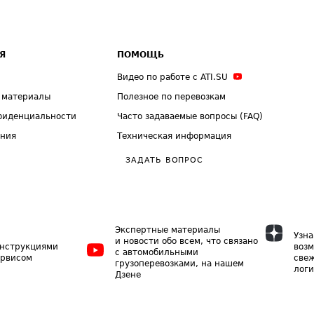
Я
ПОМОЩЬ
Видео по работе с ATI.SU
 материалы
Полезное по перевозкам
фиденциальности
Часто задаваемые вопросы (FAQ)
ения
Техническая информация
ЗАДАТЬ ВОПРОС
Экспертные материалы
Узна
и новости обо всем, что связано
инструкциями
возм
с автомобильными
ервисом
свеж
грузоперевозками, на нашем
логи
Дзене