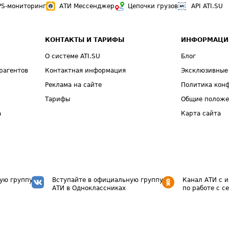
PS-мониторинг
АТИ Мессенджер
Цепочки грузов
API ATI.SU
КОНТАКТЫ И ТАРИФЫ
ИНФОРМАЦИ
О системе ATI.SU
Блог
рагентов
Контактная информация
Эксклюзивные
Реклама на сайте
Политика кон
Тарифы
Общие полож
а
Карта сайта
ую группу
Вступайте в официальную группу
Канал АТИ с 
АТИ в Одноклассниках
по работе с с