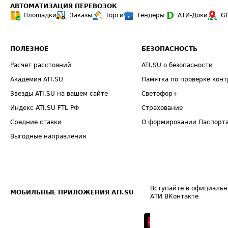
АВТОМАТИЗАЦИЯ ПЕРЕВОЗОК
Площадки
Заказы
Торги
Тендеры
АТИ-Доки
G
ПОЛЕЗНОЕ
БЕЗОПАСНОСТЬ
Расчет расстояний
ATI.SU о безопасности
Академия ATI.SU
Памятка по проверке конт
Звезды ATI.SU на вашем сайте
Светофор+
Индекс ATI.SU FTL РФ
Страхование
Средние ставки
О формировании Паспорт
Выгодные направления
Вступайте в официальн
МОБИЛЬНЫЕ ПРИЛОЖЕНИЯ ATI.SU
АТИ ВКонтакте