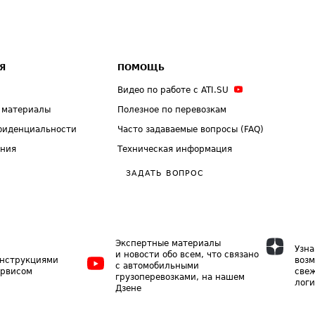
Я
ПОМОЩЬ
Видео по работе с ATI.SU
 материалы
Полезное по перевозкам
фиденциальности
Часто задаваемые вопросы (FAQ)
ения
Техническая информация
ЗАДАТЬ ВОПРОС
Экспертные материалы
Узна
и новости обо всем, что связано
инструкциями
возм
с автомобильными
ервисом
свеж
грузоперевозками, на нашем
логи
Дзене