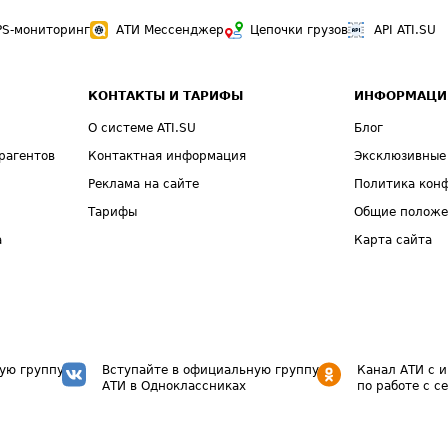
PS-мониторинг
АТИ Мессенджер
Цепочки грузов
API ATI.SU
КОНТАКТЫ И ТАРИФЫ
ИНФОРМАЦИ
О системе ATI.SU
Блог
рагентов
Контактная информация
Эксклюзивные
Реклама на сайте
Политика кон
Тарифы
Общие полож
а
Карта сайта
ую группу
Вступайте в официальную группу
Канал АТИ с 
АТИ в Одноклассниках
по работе с с