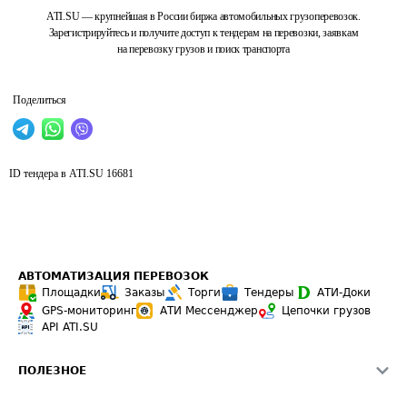
ATI.SU — крупнейшая в России биржа автомобильных грузоперевозок.
Зарегистрируйтесь и получите доступ к тендерам на перевозки, заявкам
на перевозку грузов и поиск транспорта
Поделиться
ID тендера в ATI.SU
16681
АВТОМАТИЗАЦИЯ ПЕРЕВОЗОК
Площадки
Заказы
Торги
Тендеры
АТИ-Доки
GPS-мониторинг
АТИ Мессенджер
Цепочки грузов
API ATI.SU
ПОЛЕЗНОЕ
Расчет расстояний