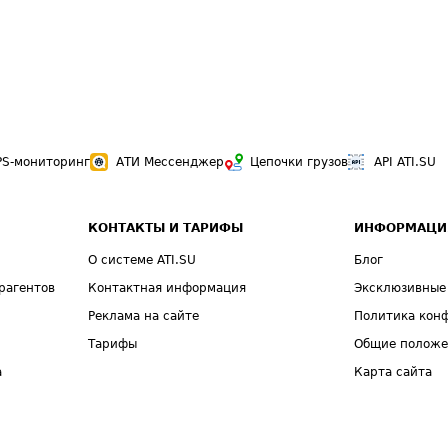
PS-мониторинг
АТИ Мессенджер
Цепочки грузов
API ATI.SU
КОНТАКТЫ И ТАРИФЫ
ИНФОРМАЦИ
О системе ATI.SU
Блог
рагентов
Контактная информация
Эксклюзивные
Реклама на сайте
Политика кон
Тарифы
Общие полож
а
Карта сайта