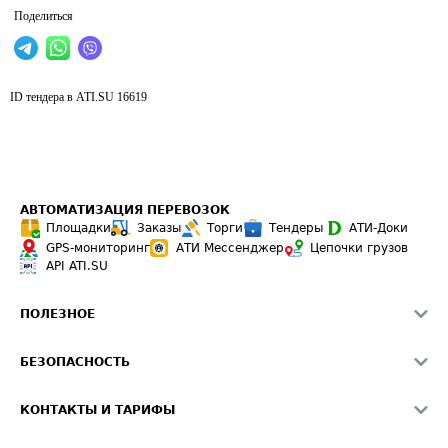
Поделиться
ID тендера в ATI.SU
16619
АВТОМАТИЗАЦИЯ ПЕРЕВОЗОК
Площадки
Заказы
Торги
Тендеры
АТИ-Доки
GPS-мониторинг
АТИ Мессенджер
Цепочки грузов
API ATI.SU
ПОЛЕЗНОЕ
Расчет расстояний
БЕЗОПАСНОСТЬ
Академия ATI.SU
ATI.SU о безопасности
Звезды ATI.SU на вашем сайте
КОНТАКТЫ И ТАРИФЫ
Памятка по проверке контрагентов
Индекс ATI.SU FTL РФ
О системе ATI.SU