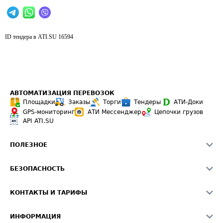
ID тендера в ATI.SU
16594
АВТОМАТИЗАЦИЯ ПЕРЕВОЗОК
Площадки
Заказы
Торги
Тендеры
АТИ-Доки
GPS-мониторинг
АТИ Мессенджер
Цепочки грузов
API ATI.SU
ПОЛЕЗНОЕ
Расчет расстояний
БЕЗОПАСНОСТЬ
Академия ATI.SU
ATI.SU о безопасности
Звезды ATI.SU на вашем сайте
КОНТАКТЫ И ТАРИФЫ
Памятка по проверке контрагентов
Индекс ATI.SU FTL РФ
О системе ATI.SU
Светофор+
Средние ставки
ИНФОРМАЦИЯ
Контактная информация