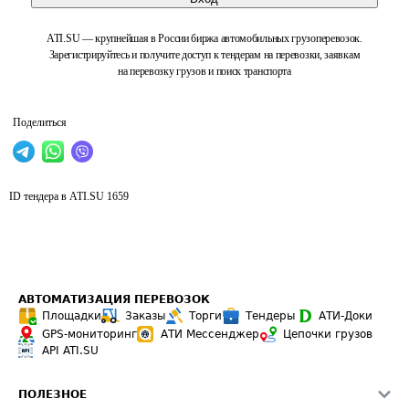
ATI.SU — крупнейшая в России биржа автомобильных грузоперевозок.
Зарегистрируйтесь и получите доступ к тендерам на перевозки, заявкам
на перевозку грузов и поиск транспорта
Поделиться
ID тендера в ATI.SU
1659
АВТОМАТИЗАЦИЯ ПЕРЕВОЗОК
Площадки
Заказы
Торги
Тендеры
АТИ-Доки
GPS-мониторинг
АТИ Мессенджер
Цепочки грузов
API ATI.SU
ПОЛЕЗНОЕ