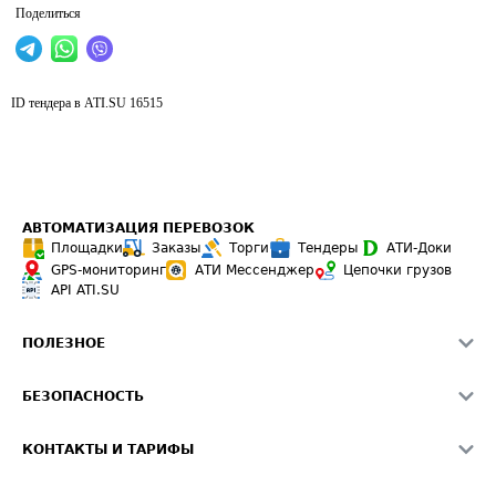
Поделиться
ID тендера в ATI.SU
16515
АВТОМАТИЗАЦИЯ ПЕРЕВОЗОК
Площадки
Заказы
Торги
Тендеры
АТИ-Доки
GPS-мониторинг
АТИ Мессенджер
Цепочки грузов
API ATI.SU
ПОЛЕЗНОЕ
Расчет расстояний
БЕЗОПАСНОСТЬ
Академия ATI.SU
ATI.SU о безопасности
Звезды ATI.SU на вашем сайте
КОНТАКТЫ И ТАРИФЫ
Памятка по проверке контрагентов
Индекс ATI.SU FTL РФ
О системе ATI.SU
Светофор+