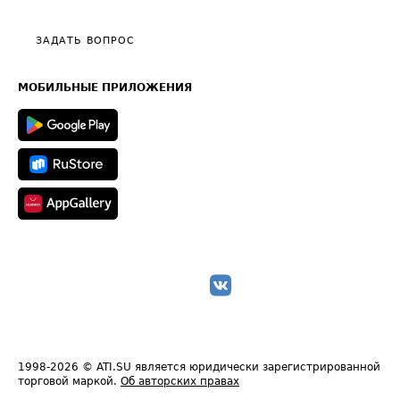
Видео по работе с ATI.SU
Политика конфиденциальности
Полезное по перевозкам
Общие положения
ЗАДАТЬ ВОПРОС
Часто задаваемые вопросы (FAQ)
Карта сайта
Техническая информация
МОБИЛЬНЫЕ ПРИЛОЖЕНИЯ
1998-2026
© ATI.SU является юридически зарегистрированной
торговой маркой.
Об авторских правах