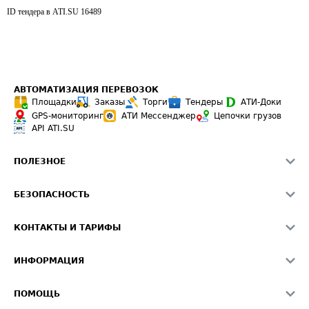
ID тендера в ATI.SU
16489
АВТОМАТИЗАЦИЯ ПЕРЕВОЗОК
Площадки
Заказы
Торги
Тендеры
АТИ-Доки
GPS-мониторинг
АТИ Мессенджер
Цепочки грузов
API ATI.SU
ПОЛЕЗНОЕ
Расчет расстояний
БЕЗОПАСНОСТЬ
Академия ATI.SU
ATI.SU о безопасности
Звезды ATI.SU на вашем сайте
КОНТАКТЫ И ТАРИФЫ
Памятка по проверке контрагентов
Индекс ATI.SU FTL РФ
О системе ATI.SU
Светофор+
Средние ставки
ИНФОРМАЦИЯ
Контактная информация
Страхование
Выгодные направления
Блог
Реклама на сайте
О формировании Паспорта
ПОМОЩЬ
Эксклюзивные материалы
Тарифы