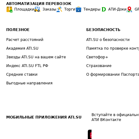
АВТОМАТИЗАЦИЯ ПЕРЕВОЗОК
Площадки
Заказы
Торги
Тендеры
АТИ-Доки
G
ПОЛЕЗНОЕ
БЕЗОПАСНОСТЬ
Расчет расстояний
ATI.SU о безопасности
Академия ATI.SU
Памятка по проверке конт
Звезды ATI.SU на вашем сайте
Светофор+
Индекс ATI.SU FTL РФ
Страхование
Средние ставки
О формировании Паспорт
Выгодные направления
Вступайте в официальн
МОБИЛЬНЫЕ ПРИЛОЖЕНИЯ ATI.SU
АТИ ВКонтакте