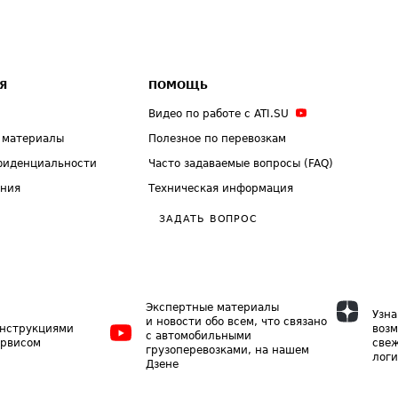
Я
ПОМОЩЬ
Видео по работе с ATI.SU
 материалы
Полезное по перевозкам
фиденциальности
Часто задаваемые вопросы (FAQ)
ения
Техническая информация
ЗАДАТЬ ВОПРОС
Экспертные материалы
Узна
и новости обо всем, что связано
инструкциями
возм
с автомобильными
ервисом
свеж
грузоперевозками, на нашем
логи
Дзене