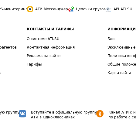
PS-мониторинг
АТИ Мессенджер
Цепочки грузов
API ATI.SU
КОНТАКТЫ И ТАРИФЫ
ИНФОРМАЦИ
О системе ATI.SU
Блог
рагентов
Контактная информация
Эксклюзивные
Реклама на сайте
Политика кон
Тарифы
Общие полож
а
Карта сайта
ую группу
Вступайте в официальную группу
Канал АТИ с 
АТИ в Одноклассниках
по работе с с