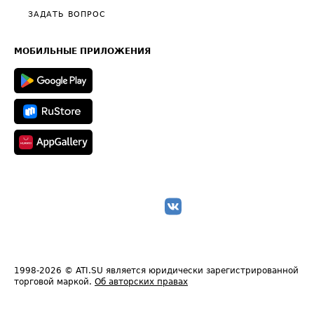
Полезное по перевозкам
Общие положения
ЗАДАТЬ ВОПРОС
Часто задаваемые вопросы (FAQ)
Карта сайта
Техническая информация
МОБИЛЬНЫЕ ПРИЛОЖЕНИЯ
1998-2026
© ATI.SU является юридически зарегистрированной
торговой маркой.
Об авторских правах