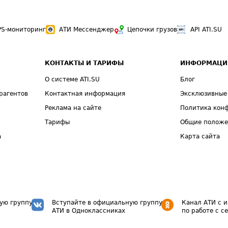
PS-мониторинг
АТИ Мессенджер
Цепочки грузов
API ATI.SU
КОНТАКТЫ И ТАРИФЫ
ИНФОРМАЦИ
О системе ATI.SU
Блог
рагентов
Контактная информация
Эксклюзивные
Реклама на сайте
Политика кон
Тарифы
Общие полож
а
Карта сайта
ую группу
Вступайте в официальную группу
Канал АТИ с 
АТИ в Одноклассниках
по работе с с