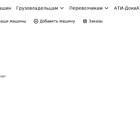
ашин
Грузовладельцам
Перевозчикам
АТИ-Доки
А
Ваши машины
Добавить машину
Заказы
порт