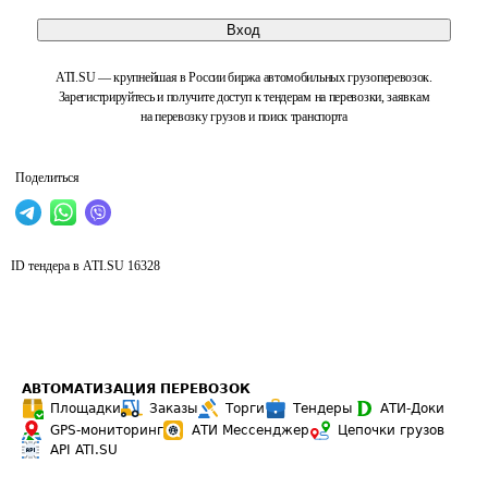
Вход
ATI.SU — крупнейшая в России биржа автомобильных грузоперевозок.
Зарегистрируйтесь и получите доступ к тендерам на перевозки, заявкам
на перевозку грузов и поиск транспорта
Поделиться
ID тендера в ATI.SU
16328
АВТОМАТИЗАЦИЯ ПЕРЕВОЗОК
Площадки
Заказы
Торги
Тендеры
АТИ-Доки
GPS-мониторинг
АТИ Мессенджер
Цепочки грузов
API ATI.SU