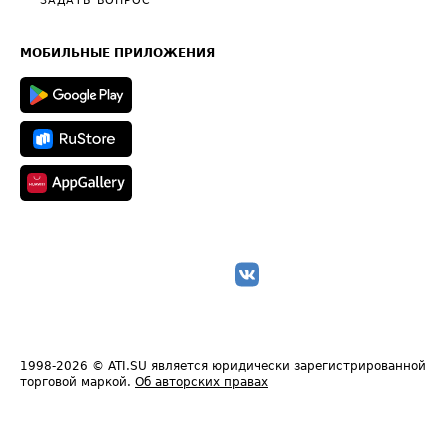
Общие положения
ЗАДАТЬ ВОПРОС
Часто задаваемые вопросы (FAQ)
Карта сайта
Техническая информация
МОБИЛЬНЫЕ ПРИЛОЖЕНИЯ
1998-2026
© ATI.SU является юридически зарегистрированной
торговой маркой.
Об авторских правах