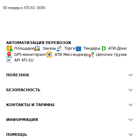
ID тендера в ATI.SU
16301
АВТОМАТИЗАЦИЯ ПЕРЕВОЗОК
Площадки
Заказы
Торги
Тендеры
АТИ-Доки
GPS-мониторинг
АТИ Мессенджер
Цепочки грузов
API ATI.SU
ПОЛЕЗНОЕ
Расчет расстояний
БЕЗОПАСНОСТЬ
Академия ATI.SU
ATI.SU о безопасности
Звезды ATI.SU на вашем сайте
КОНТАКТЫ И ТАРИФЫ
Памятка по проверке контрагентов
Индекс ATI.SU FTL РФ
О системе ATI.SU
Светофор+
Средние ставки
ИНФОРМАЦИЯ
Контактная информация
Страхование
Выгодные направления
Блог
Реклама на сайте
О формировании Паспорта
ПОМОЩЬ
Эксклюзивные материалы