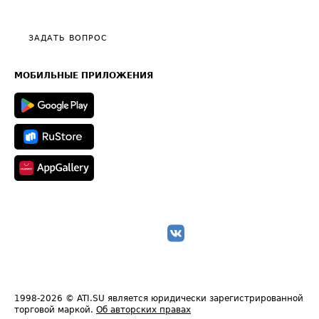
Тарифы
Видео по работе с ATI.SU
Политика конфиденциальности
Полезное по перевозкам
Общие положения
ЗАДАТЬ ВОПРОС
Часто задаваемые вопросы (FAQ)
Карта сайта
Техническая информация
МОБИЛЬНЫЕ ПРИЛОЖЕНИЯ
1998-2026
© ATI.SU является юридически зарегистрированной
торговой маркой.
Об авторских правах