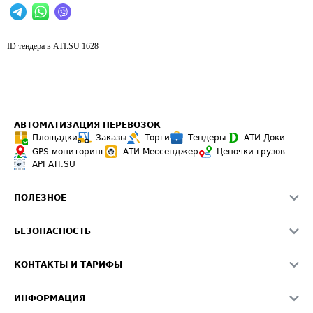
ID тендера в ATI.SU
1628
АВТОМАТИЗАЦИЯ ПЕРЕВОЗОК
Площадки
Заказы
Торги
Тендеры
АТИ-Доки
GPS-мониторинг
АТИ Мессенджер
Цепочки грузов
API ATI.SU
ПОЛЕЗНОЕ
Расчет расстояний
БЕЗОПАСНОСТЬ
Академия ATI.SU
ATI.SU о безопасности
Звезды ATI.SU на вашем сайте
КОНТАКТЫ И ТАРИФЫ
Памятка по проверке контрагентов
Индекс ATI.SU FTL РФ
О системе ATI.SU
Светофор+
Средние ставки
ИНФОРМАЦИЯ
Контактная информация
Страхование