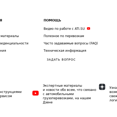
Я
ПОМОЩЬ
Видео по работе с ATI.SU
 материалы
Полезное по перевозкам
фиденциальности
Часто задаваемые вопросы (FAQ)
ения
Техническая информация
ЗАДАТЬ ВОПРОС
Экспертные материалы
Узна
и новости обо всем, что связано
инструкциями
возм
с автомобильными
ервисом
свеж
грузоперевозками, на нашем
логи
Дзене