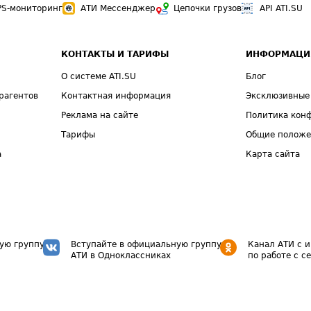
PS-мониторинг
АТИ Мессенджер
Цепочки грузов
API ATI.SU
КОНТАКТЫ И ТАРИФЫ
ИНФОРМАЦИ
О системе ATI.SU
Блог
рагентов
Контактная информация
Эксклюзивные
Реклама на сайте
Политика кон
Тарифы
Общие полож
а
Карта сайта
ую группу
Вступайте в официальную группу
Канал АТИ с 
АТИ в Одноклассниках
по работе с с