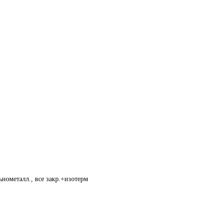
нометалл., все закр.+изотерм