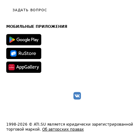
Политика конфиденциальности
Полезное по перевозкам
Общие положения
ЗАДАТЬ ВОПРОС
Часто задаваемые вопросы (FAQ)
Карта сайта
Техническая информация
МОБИЛЬНЫЕ ПРИЛОЖЕНИЯ
1998-2026
© ATI.SU является юридически зарегистрированной
торговой маркой.
Об авторских правах