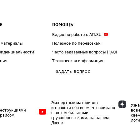
Я
ПОМОЩЬ
Видео по работе с ATI.SU
 материалы
Полезное по перевозкам
фиденциальности
Часто задаваемые вопросы (FAQ)
ения
Техническая информация
ЗАДАТЬ ВОПРОС
Экспертные материалы
Узна
и новости обо всем, что связано
инструкциями
возм
с автомобильными
ервисом
свеж
грузоперевозками, на нашем
логи
Дзене