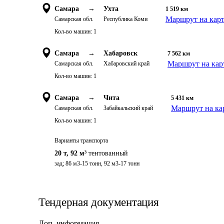
Самара
→
Ухта
1 519
км
Маршрут на кар
Самарская обл.
Республика Коми
Кол-во машин:
1
Самара
→
Хабаровск
7 562
км
Маршрут на кар
Самарская обл.
Хабаровский край
Кол-во машин:
1
Самара
→
Чита
5 431
км
Маршрут на ка
Самарская обл.
Забайкальский край
Кол-во машин:
1
Варианты транспорта
20 т
,
92 м³
тентованный
зад; 86 м3-15 тонн, 92 м3-17 тонн
Тендерная документация
Доп. информация