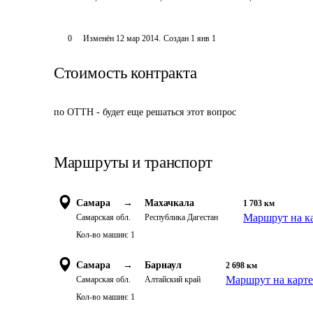
0
Изменён
12 мар 2014
.
Создан
1 янв 1
Стоимость контракта
по ОТТН - будет еще решаться этот вопрос
Маршруты и транспорт
Самара
→
Махачкала
1 703
км
Маршрут на к
Самарская обл.
Республика Дагестан
Кол-во машин:
1
Самара
→
Барнаул
2 698
км
Маршрут на карте
Самарская обл.
Алтайский край
Кол-во машин:
1