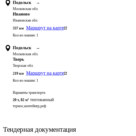
Подольск
→
Московская обл.
Иваново
Ивановская обл.
Маршрут на карте
337
км
Кол-во машин:
1
Подольск
→
Московская обл.
Тверь
Тверская обл.
Маршрут на карте
219
км
Кол-во машин:
1
Варианты транспорта
тентованный
20 т
,
82 м³
термос,контейнер,реф
Тендерная документация