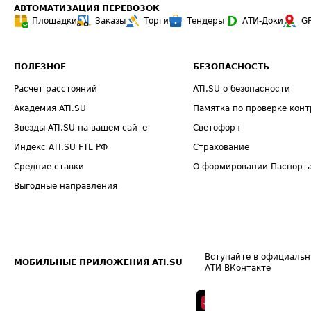
АВТОМАТИЗАЦИЯ ПЕРЕВОЗОК
Площадки
Заказы
Торги
Тендеры
АТИ-Доки
G
ПОЛЕЗНОЕ
БЕЗОПАСНОСТЬ
Расчет расстояний
ATI.SU о безопасности
Академия ATI.SU
Памятка по проверке конт
Звезды ATI.SU на вашем сайте
Светофор+
Индекс ATI.SU FTL РФ
Страхование
Средние ставки
О формировании Паспорт
Выгодные направления
Вступайте в официальн
МОБИЛЬНЫЕ ПРИЛОЖЕНИЯ ATI.SU
АТИ ВКонтакте