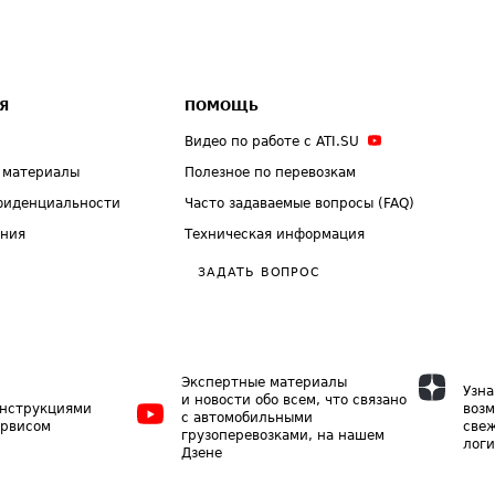
Я
ПОМОЩЬ
Видео по работе с ATI.SU
 материалы
Полезное по перевозкам
фиденциальности
Часто задаваемые вопросы (FAQ)
ения
Техническая информация
ЗАДАТЬ ВОПРОС
Экспертные материалы
Узна
и новости обо всем, что связано
инструкциями
возм
с автомобильными
ервисом
свеж
грузоперевозками, на нашем
логи
Дзене