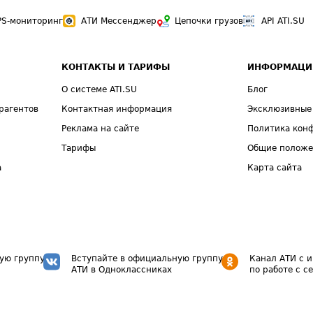
PS-мониторинг
АТИ Мессенджер
Цепочки грузов
API ATI.SU
КОНТАКТЫ И ТАРИФЫ
ИНФОРМАЦИ
О системе ATI.SU
Блог
рагентов
Контактная информация
Эксклюзивные
Реклама на сайте
Политика кон
Тарифы
Общие полож
а
Карта сайта
ую группу
Вступайте в официальную группу
Канал АТИ с 
АТИ в Одноклассниках
по работе с с