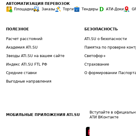
АВТОМАТИЗАЦИЯ ПЕРЕВОЗОК
Площадки
Заказы
Торги
Тендеры
АТИ-Доки
G
ПОЛЕЗНОЕ
БЕЗОПАСНОСТЬ
Расчет расстояний
ATI.SU о безопасности
Академия ATI.SU
Памятка по проверке конт
Звезды ATI.SU на вашем сайте
Светофор+
Индекс ATI.SU FTL РФ
Страхование
Средние ставки
О формировании Паспорт
Выгодные направления
Вступайте в официальн
МОБИЛЬНЫЕ ПРИЛОЖЕНИЯ ATI.SU
АТИ ВКонтакте