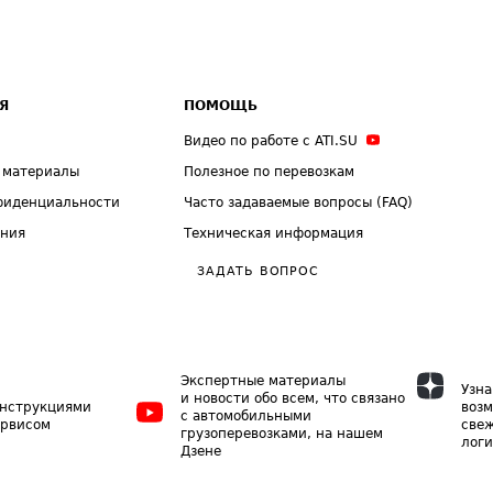
Я
ПОМОЩЬ
Видео по работе с ATI.SU
 материалы
Полезное по перевозкам
фиденциальности
Часто задаваемые вопросы (FAQ)
ения
Техническая информация
ЗАДАТЬ ВОПРОС
Экспертные материалы
Узна
и новости обо всем, что связано
инструкциями
возм
с автомобильными
ервисом
свеж
грузоперевозками, на нашем
логи
Дзене