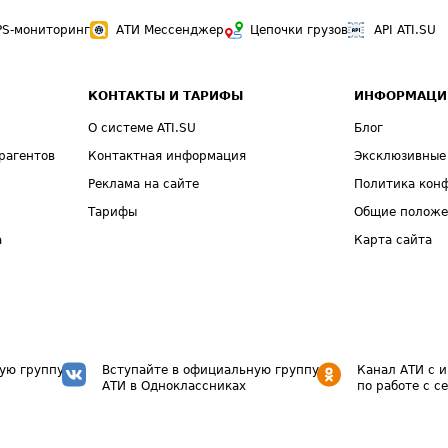
PS-мониторинг
АТИ Мессенджер
Цепочки грузов
API ATI.SU
КОНТАКТЫ И ТАРИФЫ
ИНФОРМАЦИ
О системе ATI.SU
Блог
рагентов
Контактная информация
Эксклюзивные
Реклама на сайте
Политика кон
Тарифы
Общие полож
а
Карта сайта
ую группу
Вступайте в официальную группу
Канал АТИ с 
АТИ в Одноклассниках
по работе с с