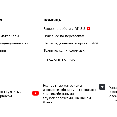
Я
ПОМОЩЬ
Видео по работе с ATI.SU
 материалы
Полезное по перевозкам
фиденциальности
Часто задаваемые вопросы (FAQ)
ения
Техническая информация
ЗАДАТЬ ВОПРОС
Экспертные материалы
Узна
и новости обо всем, что связано
инструкциями
возм
с автомобильными
ервисом
свеж
грузоперевозками, на нашем
логи
Дзене