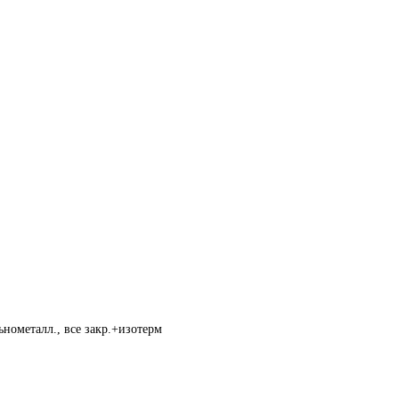
нометалл., все закр.+изотерм