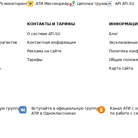
PS-мониторинг
АТИ Мессенджер
Цепочки грузов
API ATI.SU
КОНТАКТЫ И ТАРИФЫ
ИНФОРМАЦИ
О системе ATI.SU
Блог
рагентов
Контактная информация
Эксклюзивные
Реклама на сайте
Политика кон
Тарифы
Общие полож
а
Карта сайта
ую группу
Вступайте в официальную группу
Канал АТИ с 
АТИ в Одноклассниках
по работе с с