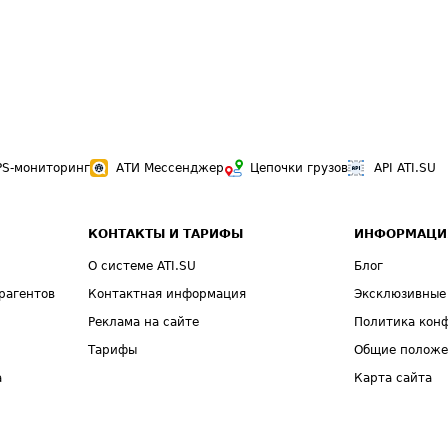
PS-мониторинг
АТИ Мессенджер
Цепочки грузов
API ATI.SU
КОНТАКТЫ И ТАРИФЫ
ИНФОРМАЦИ
О системе ATI.SU
Блог
рагентов
Контактная информация
Эксклюзивные
Реклама на сайте
Политика кон
Тарифы
Общие полож
а
Карта сайта