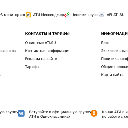
PS-мониторинг
АТИ Мессенджер
Цепочки грузов
API ATI.SU
КОНТАКТЫ И ТАРИФЫ
ИНФОРМАЦИ
О системе ATI.SU
Блог
рагентов
Контактная информация
Эксклюзивные
Реклама на сайте
Политика кон
Тарифы
Общие полож
а
Карта сайта
ую группу
Вступайте в официальную группу
Канал АТИ с 
АТИ в Одноклассниках
по работе с с