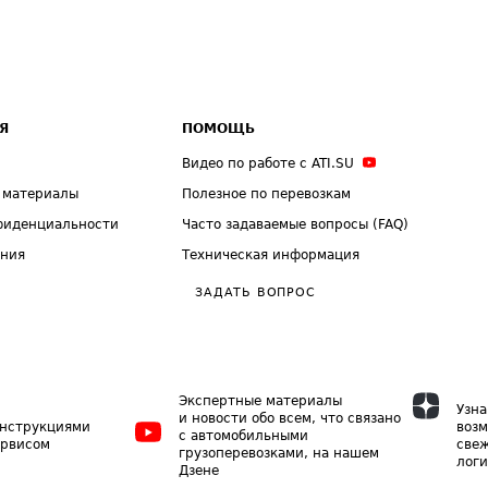
Я
ПОМОЩЬ
Видео по работе с ATI.SU
 материалы
Полезное по перевозкам
фиденциальности
Часто задаваемые вопросы (FAQ)
ения
Техническая информация
ЗАДАТЬ ВОПРОС
Экспертные материалы
Узна
и новости обо всем, что связано
инструкциями
возм
с автомобильными
ервисом
свеж
грузоперевозками, на нашем
логи
Дзене