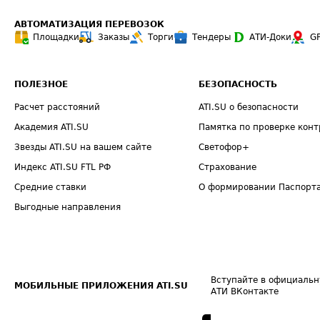
АВТОМАТИЗАЦИЯ ПЕРЕВОЗОК
Площадки
Заказы
Торги
Тендеры
АТИ-Доки
G
ПОЛЕЗНОЕ
БЕЗОПАСНОСТЬ
Расчет расстояний
ATI.SU о безопасности
Академия ATI.SU
Памятка по проверке конт
Звезды ATI.SU на вашем сайте
Светофор+
Индекс ATI.SU FTL РФ
Страхование
Средние ставки
О формировании Паспорт
Выгодные направления
Вступайте в официальн
МОБИЛЬНЫЕ ПРИЛОЖЕНИЯ ATI.SU
АТИ ВКонтакте