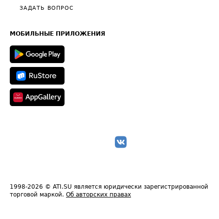
Полезное по перевозкам
Общие положения
ЗАДАТЬ ВОПРОС
Часто задаваемые вопросы (FAQ)
Карта сайта
Техническая информация
МОБИЛЬНЫЕ ПРИЛОЖЕНИЯ
1998-2026
© ATI.SU является юридически зарегистрированной
торговой маркой.
Об авторских правах