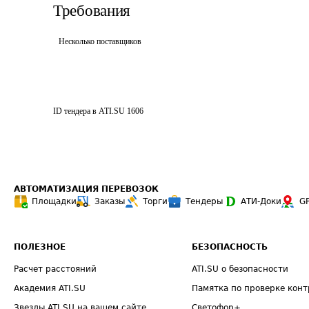
Требования
Несколько поставщиков
ID тендера в ATI.SU
1606
АВТОМАТИЗАЦИЯ ПЕРЕВОЗОК
Площадки
Заказы
Торги
Тендеры
АТИ-Доки
G
ПОЛЕЗНОЕ
БЕЗОПАСНОСТЬ
Расчет расстояний
ATI.SU о безопасности
Академия ATI.SU
Памятка по проверке конт
Звезды ATI.SU на вашем сайте
Светофор+