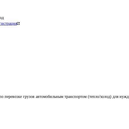
од
гистрация
по перевозке грузов автомобильным транспортом (тепло/холод) для нужд