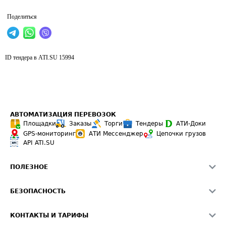
Поделиться
ID тендера в ATI.SU
15994
АВТОМАТИЗАЦИЯ ПЕРЕВОЗОК
Площадки
Заказы
Торги
Тендеры
АТИ-Доки
GPS-мониторинг
АТИ Мессенджер
Цепочки грузов
API ATI.SU
ПОЛЕЗНОЕ
Расчет расстояний
БЕЗОПАСНОСТЬ
Академия ATI.SU
ATI.SU о безопасности
Звезды ATI.SU на вашем сайте
КОНТАКТЫ И ТАРИФЫ
Памятка по проверке контрагентов
Индекс ATI.SU FTL РФ