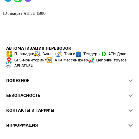
ID тендера в ATI.SU
15883
АВТОМАТИЗАЦИЯ ПЕРЕВОЗОК
Площадки
Заказы
Торги
Тендеры
АТИ-Доки
GPS-мониторинг
АТИ Мессенджер
Цепочки грузов
API ATI.SU
ПОЛЕЗНОЕ
Расчет расстояний
БЕЗОПАСНОСТЬ
Академия ATI.SU
ATI.SU о безопасности
Звезды ATI.SU на вашем сайте
КОНТАКТЫ И ТАРИФЫ
Памятка по проверке контрагентов
Индекс ATI.SU FTL РФ
О системе ATI.SU
Светофор+
Средние ставки
ИНФОРМАЦИЯ
Контактная информация
Страхование
Выгодные направления
Блог
Реклама на сайте