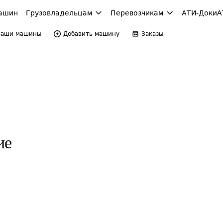
ашин
Грузовладельцам
Перевозчикам
АТИ-Доки
А
Ваши машины
Добавить машину
Заказы
ие