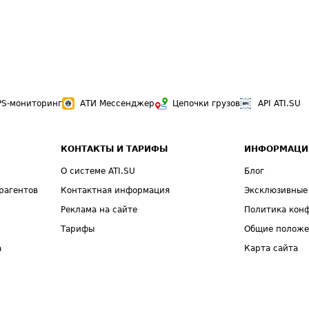
PS-мониторинг
АТИ Мессенджер
Цепочки грузов
API ATI.SU
КОНТАКТЫ И ТАРИФЫ
ИНФОРМАЦИ
О системе ATI.SU
Блог
рагентов
Контактная информация
Эксклюзивные
Реклама на сайте
Политика кон
Тарифы
Общие полож
а
Карта сайта