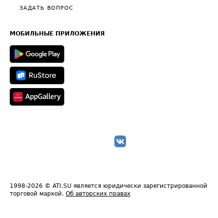
Полезное по перевозкам
Общие положения
ЗАДАТЬ ВОПРОС
Часто задаваемые вопросы (FAQ)
Карта сайта
Техническая информация
МОБИЛЬНЫЕ ПРИЛОЖЕНИЯ
1998-2026
© ATI.SU является юридически зарегистрированной
торговой маркой.
Об авторских правах