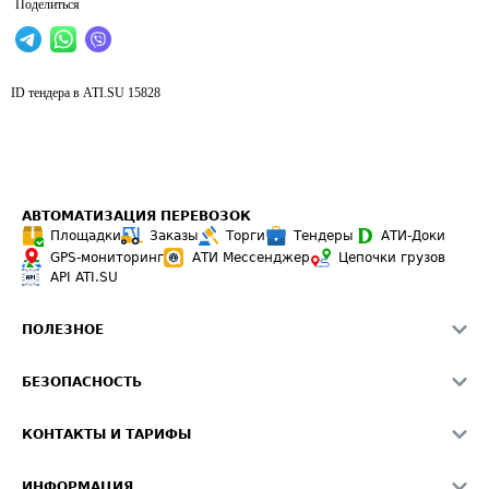
Поделиться
ID тендера в ATI.SU
15828
АВТОМАТИЗАЦИЯ ПЕРЕВОЗОК
Площадки
Заказы
Торги
Тендеры
АТИ-Доки
GPS-мониторинг
АТИ Мессенджер
Цепочки грузов
API ATI.SU
ПОЛЕЗНОЕ
Расчет расстояний
БЕЗОПАСНОСТЬ
Академия ATI.SU
ATI.SU о безопасности
Звезды ATI.SU на вашем сайте
КОНТАКТЫ И ТАРИФЫ
Памятка по проверке контрагентов
Индекс ATI.SU FTL РФ
О системе ATI.SU
Светофор+
Средние ставки
ИНФОРМАЦИЯ