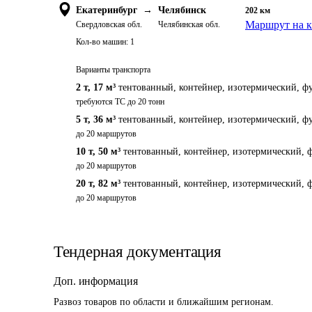
Екатеринбург
→
Челябинск
202
км
Маршрут на к
Свердловская обл.
Челябинская обл.
Кол-во машин:
1
Варианты транспорта
2 т
,
17 м³
тентованный, контейнер, изотермический, фу
требуются ТС до 20 тонн
5 т
,
36 м³
тентованный, контейнер, изотермический, фу
до 20 маршрутов
10 т
,
50 м³
тентованный, контейнер, изотермический, ф
до 20 маршрутов
20 т
,
82 м³
тентованный, контейнер, изотермический, ф
до 20 маршрутов
Тендерная документация
Доп. информация
Развоз товаров по области и ближайшим регионам.