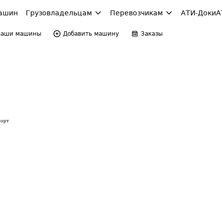
ашин
Грузовладельцам
Перевозчикам
АТИ-Доки
А
Ваши машины
Добавить машину
Заказы
порт