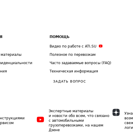
Я
ПОМОЩЬ
Видео по работе с ATI.SU
 материалы
Полезное по перевозкам
фиденциальности
Часто задаваемые вопросы (FAQ)
ения
Техническая информация
ЗАДАТЬ ВОПРОС
Экспертные материалы
Узна
и новости обо всем, что связано
инструкциями
возм
с автомобильными
ервисом
свеж
грузоперевозками, на нашем
логи
Дзене