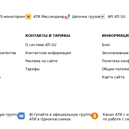
PS-мониторинг
АТИ Мессенджер
Цепочки грузов
API ATI.SU
КОНТАКТЫ И ТАРИФЫ
ИНФОРМАЦИ
О системе ATI.SU
Блог
рагентов
Контактная информация
Эксклюзивные
Реклама на сайте
Политика кон
Тарифы
Общие полож
а
Карта сайта
ую группу
Вступайте в официальную группу
Канал АТИ с 
АТИ в Одноклассниках
по работе с с