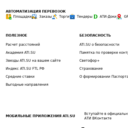
АВТОМАТИЗАЦИЯ ПЕРЕВОЗОК
Площадки
Заказы
Торги
Тендеры
АТИ-Доки
G
ПОЛЕЗНОЕ
БЕЗОПАСНОСТЬ
Расчет расстояний
ATI.SU о безопасности
Академия ATI.SU
Памятка по проверке конт
Звезды ATI.SU на вашем сайте
Светофор+
Индекс ATI.SU FTL РФ
Страхование
Средние ставки
О формировании Паспорт
Выгодные направления
Вступайте в официальн
МОБИЛЬНЫЕ ПРИЛОЖЕНИЯ ATI.SU
АТИ ВКонтакте