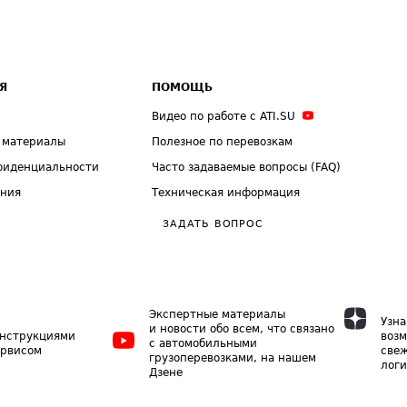
Я
ПОМОЩЬ
Видео по работе с ATI.SU
 материалы
Полезное по перевозкам
фиденциальности
Часто задаваемые вопросы (FAQ)
ения
Техническая информация
ЗАДАТЬ ВОПРОС
Экспертные материалы
Узна
и новости обо всем, что связано
инструкциями
возм
с автомобильными
ервисом
свеж
грузоперевозками, на нашем
логи
Дзене