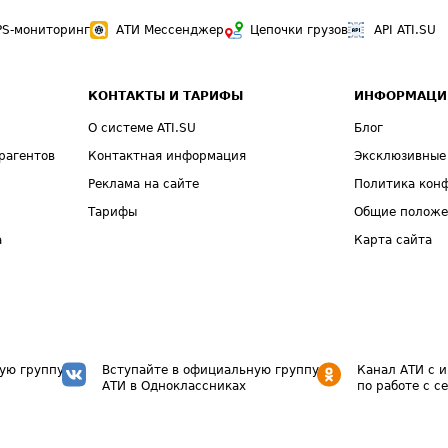
PS-мониторинг
АТИ Мессенджер
Цепочки грузов
API ATI.SU
КОНТАКТЫ И ТАРИФЫ
ИНФОРМАЦИ
О системе ATI.SU
Блог
рагентов
Контактная информация
Эксклюзивные
Реклама на сайте
Политика кон
Тарифы
Общие полож
а
Карта сайта
ую группу
Вступайте в официальную группу
Канал АТИ с 
АТИ в Одноклассниках
по работе с с