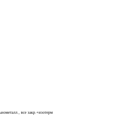
нометалл., все закр.+изотерм