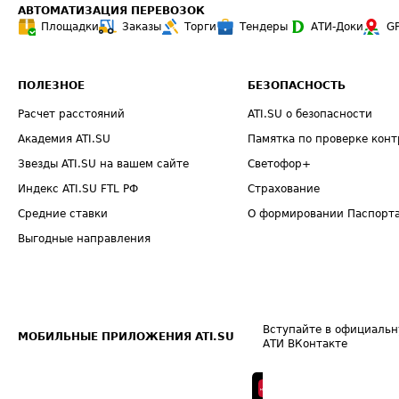
АВТОМАТИЗАЦИЯ ПЕРЕВОЗОК
Площадки
Заказы
Торги
Тендеры
АТИ-Доки
G
ПОЛЕЗНОЕ
БЕЗОПАСНОСТЬ
Расчет расстояний
ATI.SU о безопасности
Академия ATI.SU
Памятка по проверке конт
Звезды ATI.SU на вашем сайте
Светофор+
Индекс ATI.SU FTL РФ
Страхование
Средние ставки
О формировании Паспорт
Выгодные направления
Вступайте в официальн
МОБИЛЬНЫЕ ПРИЛОЖЕНИЯ ATI.SU
АТИ ВКонтакте