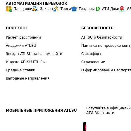
АВТОМАТИЗАЦИЯ ПЕРЕВОЗОК
Площадки
Заказы
Торги
Тендеры
АТИ-Доки
G
ПОЛЕЗНОЕ
БЕЗОПАСНОСТЬ
Расчет расстояний
ATI.SU о безопасности
Академия ATI.SU
Памятка по проверке конт
Звезды ATI.SU на вашем сайте
Светофор+
Индекс ATI.SU FTL РФ
Страхование
Средние ставки
О формировании Паспорт
Выгодные направления
Вступайте в официальн
МОБИЛЬНЫЕ ПРИЛОЖЕНИЯ ATI.SU
АТИ ВКонтакте