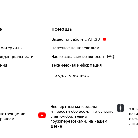
Я
ПОМОЩЬ
Видео по работе с ATI.SU
 материалы
Полезное по перевозкам
фиденциальности
Часто задаваемые вопросы (FAQ)
ения
Техническая информация
ЗАДАТЬ ВОПРОС
Экспертные материалы
Узна
и новости обо всем, что связано
инструкциями
возм
с автомобильными
ервисом
свеж
грузоперевозками, на нашем
логи
Дзене