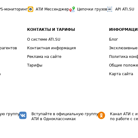
PS-мониторинг
АТИ Мессенджер
Цепочки грузов
API ATI.SU
КОНТАКТЫ И ТАРИФЫ
ИНФОРМАЦИ
О системе ATI.SU
Блог
рагентов
Контактная информация
Эксклюзивные
Реклама на сайте
Политика кон
Тарифы
Общие полож
а
Карта сайта
ую группу
Вступайте в официальную группу
Канал АТИ с 
АТИ в Одноклассниках
по работе с с