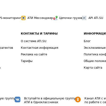
PS-мониторинг
АТИ Мессенджер
Цепочки грузов
API ATI.SU
КОНТАКТЫ И ТАРИФЫ
ИНФОРМАЦИ
О системе ATI.SU
Блог
рагентов
Контактная информация
Эксклюзивные
Реклама на сайте
Политика кон
Тарифы
Общие полож
а
Карта сайта
ую группу
Вступайте в официальную группу
Канал АТИ с 
АТИ в Одноклассниках
по работе с с