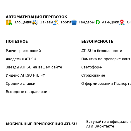
АВТОМАТИЗАЦИЯ ПЕРЕВОЗОК
Площадки
Заказы
Торги
Тендеры
АТИ-Доки
G
ПОЛЕЗНОЕ
БЕЗОПАСНОСТЬ
Расчет расстояний
ATI.SU о безопасности
Академия ATI.SU
Памятка по проверке конт
Звезды ATI.SU на вашем сайте
Светофор+
Индекс ATI.SU FTL РФ
Страхование
Средние ставки
О формировании Паспорт
Выгодные направления
Вступайте в официальн
МОБИЛЬНЫЕ ПРИЛОЖЕНИЯ ATI.SU
АТИ ВКонтакте