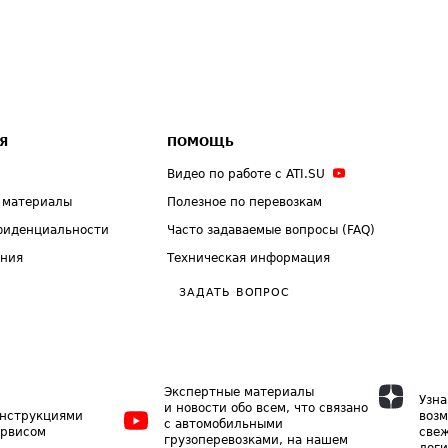
Я
ПОМОЩЬ
Видео по работе с ATI.SU
 материалы
Полезное по перевозкам
фиденциальности
Часто задаваемые вопросы (FAQ)
ения
Техническая информация
ЗАДАТЬ ВОПРОС
Экспертные материалы
Узна
и новости обо всем, что связано
инструкциями
возм
с автомобильными
ервисом
свеж
грузоперевозками, на нашем