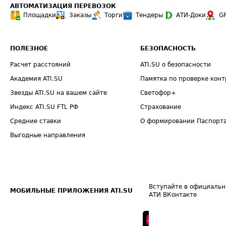
АВТОМАТИЗАЦИЯ ПЕРЕВОЗОК
Площадки
Заказы
Торги
Тендеры
АТИ-Доки
G
ПОЛЕЗНОЕ
БЕЗОПАСНОСТЬ
Расчет расстояний
ATI.SU о безопасности
Академия ATI.SU
Памятка по проверке конт
Звезды ATI.SU на вашем сайте
Светофор+
Индекс ATI.SU FTL РФ
Страхование
Средние ставки
О формировании Паспорт
Выгодные направления
Вступайте в официальн
МОБИЛЬНЫЕ ПРИЛОЖЕНИЯ ATI.SU
АТИ ВКонтакте