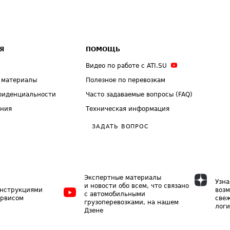
Я
ПОМОЩЬ
Видео по работе с ATI.SU
 материалы
Полезное по перевозкам
фиденциальности
Часто задаваемые вопросы (FAQ)
ения
Техническая информация
ЗАДАТЬ ВОПРОС
Экспертные материалы
Узна
и новости обо всем, что связано
инструкциями
возм
с автомобильными
ервисом
свеж
грузоперевозками, на нашем
логи
Дзене