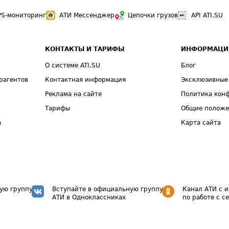
PS-мониторинг
АТИ Мессенджер
Цепочки грузов
API ATI.SU
КОНТАКТЫ И ТАРИФЫ
ИНФОРМАЦИ
О системе ATI.SU
Блог
рагентов
Контактная информация
Эксклюзивные
Реклама на сайте
Политика кон
Тарифы
Общие полож
а
Карта сайта
ую группу
Вступайте в официальную группу
Канал АТИ с 
АТИ в Одноклассниках
по работе с с