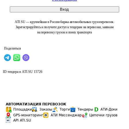
Вход
ATI.SU — крупнейшая в России биржа автомобильных грузоперевозок.
Зарегистрируйтесь и получите доступ к тендерам на перевозки, заявкам
на перевозку грузов и поиск транспорта
Поделиться
ID тендера в ATI.SU
15726
АВТОМАТИЗАЦИЯ ПЕРЕВОЗОК
Площадки
Заказы
Торги
Тендеры
АТИ-Доки
GPS-мониторинг
АТИ Мессенджер
Цепочки грузов
API ATI.SU