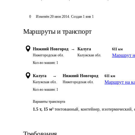
0
Изменён
20 июн 2014
.
Создан
1 янв 1
Маршруты и транспорт
Нижний Новгород
→
Калуга
611
км
Маршрут н
Нижегородская обл.
Калужская обл.
Кол-во машин:
1
Калуга
→
Нижний Новгород
611
км
Маршрут на к
Калужская обл.
Нижегородская обл.
Кол-во машин:
1
Варианты транспорта
1.5 т
,
15 м³
тентованный, контейнер, изотермический, 
Требования