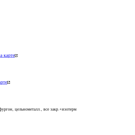
а карте
арте
фургон, цельнометалл., все закр.+изотерм