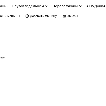
ашин
Грузовладельцам
Перевозчикам
АТИ-Доки
А
Ваши машины
Добавить машину
Заказы
порт