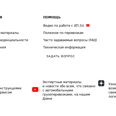
Я
ПОМОЩЬ
Видео по работе с ATI.SU
 материалы
Полезное по перевозкам
фиденциальности
Часто задаваемые вопросы (FAQ)
ения
Техническая информация
ЗАДАТЬ ВОПРОС
Экспертные материалы
Узна
и новости обо всем, что связано
инструкциями
возм
с автомобильными
ервисом
свеж
грузоперевозками, на нашем
логи
Дзене