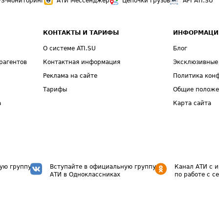
PS-мониторинг
АТИ Мессенджер
Цепочки грузов
API ATI.SU
КОНТАКТЫ И ТАРИФЫ
ИНФОРМАЦИ
О системе ATI.SU
Блог
рагентов
Контактная информация
Эксклюзивные
Реклама на сайте
Политика кон
Тарифы
Общие полож
а
Карта сайта
ую группу
Вступайте в официальную группу
Канал АТИ с 
АТИ в Одноклассниках
по работе с с