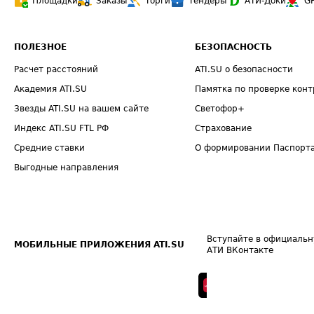
Площадки
Заказы
Торги
Тендеры
АТИ-Доки
G
ПОЛЕЗНОЕ
БЕЗОПАСНОСТЬ
Расчет расстояний
ATI.SU о безопасности
Академия ATI.SU
Памятка по проверке конт
Звезды ATI.SU на вашем сайте
Светофор+
Индекс ATI.SU FTL РФ
Страхование
Средние ставки
О формировании Паспорт
Выгодные направления
Вступайте в официальн
МОБИЛЬНЫЕ ПРИЛОЖЕНИЯ ATI.SU
АТИ ВКонтакте